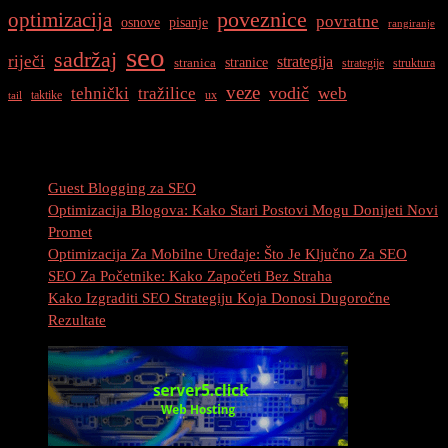
optimizacija
poveznice
povratne
osnove
pisanje
rangiranje
seo
sadržaj
riječi
strategija
stranice
stranica
strategije
struktura
veze
vodič
tehnički
tražilice
web
taktike
ux
tail
Najnovije Objave
Guest Blogging za SEO
Optimizacija Blogova: Kako Stari Postovi Mogu Donijeti Novi
Promet
Optimizacija Za Mobilne Uređaje: Što Je Ključno Za SEO
SEO Za Početnike: Kako Započeti Bez Straha
Kako Izgraditi SEO Strategiju Koja Donosi Dugoročne
Rezultate