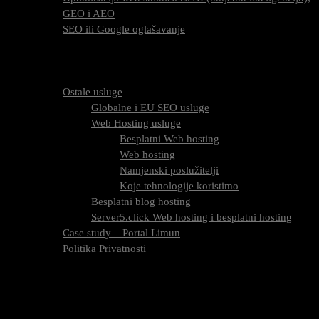
GEO i AEO
SEO ili Google oglašavanje
Cijena SEO usluga
FAQ
O nama
Ostale usluge
Globalne i EU SEO usluge
Web Hosting usluge
Besplatni Web hosting
Web hosting
Namjenski poslužitelji
Koje tehnologije koristimo
Besplatni blog hosting
Server5.click Web hosting i besplatni hosting
Case study – Portal Limun
Politika Privatnosti
Blog
Kontaktirajte nas
Kategorija:
SEO Taktike