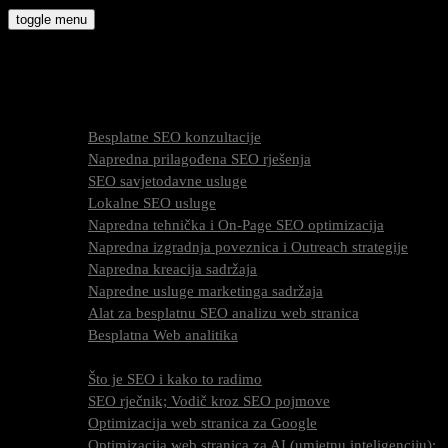
Skip
toggle menu
to
molly9.com.hr
content
Freelance SEO Studio
SEO Usluge
Besplatne SEO konzultacije
Napredna prilagođena SEO rješenja
SEO savjetodavne usluge
Lokalne SEO usluge
Napredna tehnička i On-Page SEO optimizacija
Napredna izgradnja poveznica i Outreach strategije
Napredna kreacija sadržaja
Napredne usluge marketinga sadržaja
Alat za besplatnu SEO analizu web stranica
Besplatna Web analitika
SEO optimizacija
Što je SEO i kako to radimo
SEO rječnik; Vodič kroz SEO pojmove
Optimizacija web stranica za Google
Optimizacija web stranica za AI (umjetnu inteligenciju);