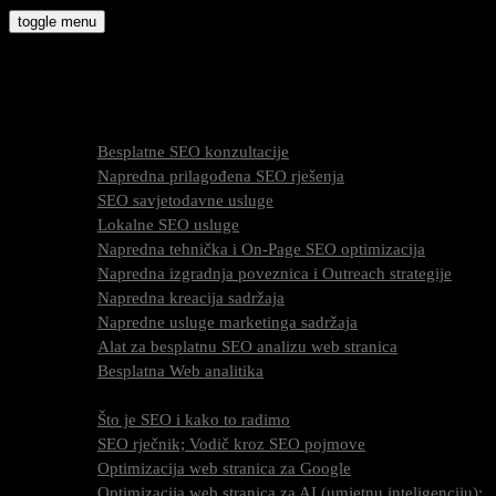
Skip
toggle menu
to
molly9.com.hr
content
Freelance SEO Studio
SEO Usluge
Besplatne SEO konzultacije
Napredna prilagođena SEO rješenja
SEO savjetodavne usluge
Lokalne SEO usluge
Napredna tehnička i On-Page SEO optimizacija
Napredna izgradnja poveznica i Outreach strategije
Napredna kreacija sadržaja
Napredne usluge marketinga sadržaja
Alat za besplatnu SEO analizu web stranica
Besplatna Web analitika
SEO optimizacija
Što je SEO i kako to radimo
SEO rječnik; Vodič kroz SEO pojmove
Optimizacija web stranica za Google
Optimizacija web stranica za AI (umjetnu inteligenciju);