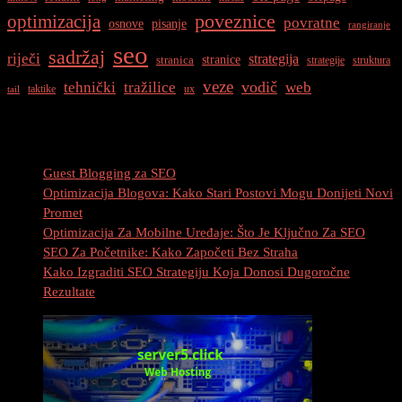
optimizacija
poveznice
povratne
osnove
pisanje
rangiranje
seo
sadržaj
riječi
strategija
stranice
stranica
strategije
struktura
veze
vodič
tehnički
tražilice
web
taktike
ux
tail
Najnovije Objave
Guest Blogging za SEO
Optimizacija Blogova: Kako Stari Postovi Mogu Donijeti Novi
Promet
Optimizacija Za Mobilne Uređaje: Što Je Ključno Za SEO
SEO Za Početnike: Kako Započeti Bez Straha
Kako Izgraditi SEO Strategiju Koja Donosi Dugoročne
Rezultate