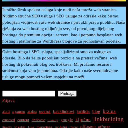
Istražite širok spektar usluga koje nudi naša mreža web stranica.
Nudimo stručne SEO usluge i SEO usluge za odrasle kako bismo
poboljšali vidljivost vaše web stranice i privukli pravu publiku. Naša
rješenja za web hosting uključuju sve, od povoljnog dijeljenog
hostinga do premium opcija i servera, kao i potpuno besplatan web
hosting i platforme za WordPress blogove za jednostavan početak.
Osim hostinga i SEO usluga, specijalizirani smo za usluge za
odrasle. Bilo da želite poboljšati pozicije na pretraživačima, web
hosting ili pokrenuti blog bez troškova, Mi pružamo resurse i
stručnost koja vam je potrebna. Otkrijte kako naše sveobuhvatne
usluge mogu pomoći vašem uspjehu na mreži.
Pretraga
Pretraga
Prijava
brzina
alati
backlinkovi
blog
analiza
backlinks
algoritam
backlink
linkbuilding
ključne
google
content
canonical
društvene
friendly
off-page
offpage
lokalni
marketing
mobilni
linkovi
mreže
long