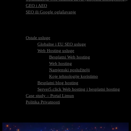
GEO i AEO
SEO ili Google oglašavanje
Cijena SEO usluga
FAQ
O nama
Ostale usluge
Globalne i EU SEO usluge
Web Hosting usluge
Besplatni Web hosting
Web hosting
Namjenski poslužitelji
Koje tehnologije koristimo
Besplatni blog hosting
Server5.click Web hosting i besplatni hosting
Case study – Portal Limun
Politika Privatnosti
Blog
Kontaktirajte nas