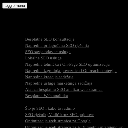
Skip
toggle menu
to
molly9.com.hr
content
Freelance SEO Studio
SEO Usluge
Besplatne SEO konzultacije
Napredna prilagođena SEO rješenja
SEO savjetodavne usluge
Lokalne SEO usluge
Napredna tehnička i On-Page SEO optimizacija
Napredna izgradnja poveznica i Outreach strategije
Napredna kreacija sadržaja
Napredne usluge marketinga sadržaja
Alat za besplatnu SEO analizu web stranica
Besplatna Web analitika
SEO optimizacija
Što je SEO i kako to radimo
SEO rječnik; Vodič kroz SEO pojmove
Optimizacija web stranica za Google
Optimizacija web stranica za AI (umjetnu inteligenciju);