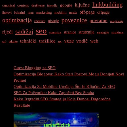
linkbuilding
ključne
google
content
canonical
društvene
friendly
off-page
offpage
lokalni
marketing
mobilni
linkovi
mreže
long
optimizacija
poveznice
povratne
osnove
pisanje
rangiranje
seo
sadržaj
riječi
strategija
stranice
stranica
strategije
struktura
veze
vodič
tehnički
tražilice
web
taktike
ux
tail
Najnovije Objave
Guest Blogging za SEO
Optimizacija Blogova: Kako Stari Postovi Mogu Donijeti Novi
Promet
Optimizacija Za Mobilne Uređaje: Što Je Ključno Za SEO
SEO Za Početnike: Kako Započeti Bez Straha
Kako Izgraditi SEO Strategiju Koja Donosi Dugoročne
Rezultate