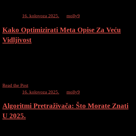
Posted on
16. kolovoza 2025.
by
molly9
Kako Optimizirati Meta Opise Za Veću
Vidljivost
Kako Optimizirati Meta Opise Dobrodošli na naš blog post o tome
kako optimizirati meta opise za veću vidljivost u tražilicama! Meta
opisi su važan faktor koji utječe na pozicioniranje vaše web stranice
u rezultatima pretraživanja. […]
Kako
Read the Post
Optimizirati
Posted on
16. kolovoza 2025.
by
molly9
Meta
Algoritmi Pretraživača: Što Morate Znati
Opise
Za
U 2025.
Veću
Vidljivost
Pretraživači i njihovi algoritmi u 2025. Pretraživači su odigrali