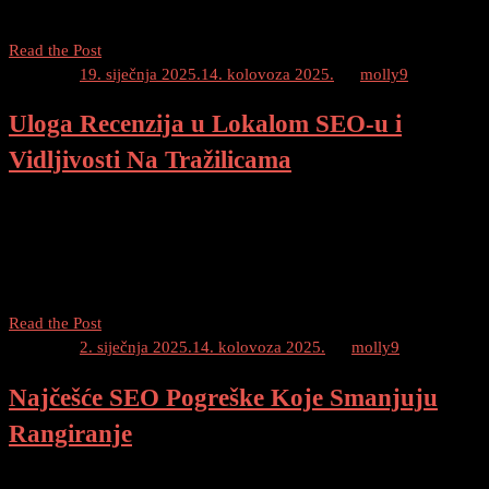
ključna komponenta za postizanje visokih pozicija na […]
Zašto
Read the Post
Je
Posted on
19. siječnja 2025.
14. kolovoza 2025.
by
molly9
Redovito
Uloga Recenzija u Lokalom SEO-u i
Ažuriranje
Sadržaja
Vidljivosti Na Tražilicama
Važno
Za
Recenzije u Lokalom SEO-u i Vidljivosti Na Tražilicama Sadržaj
SEO
Uvod Što je SEO i zašto je važan za lokalnu vidljivost Što je SEO?
Zašto je SEO važan za lokalnu vidljivost? Uloga recenzija u
lokalnom SEO-u […]
Uloga
Read the Post
Recenzija
Posted on
2. siječnja 2025.
14. kolovoza 2025.
by
molly9
u
Najčešće SEO Pogreške Koje Smanjuju
Lokalom
SEO-
Rangiranje
u
i
Koje su Najčešće SEO Pogreške SEO (Search Engine Optimization)