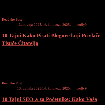
ključnu ulogu u razvoju interneta. Oni nam omogućuju da brzo
pronađemo informacije, proizvode i usluge koje nam trebaju. Kako
se tehnologija razvija, algoritmi pretraživača postaju sve […]
Algoritmi
Read the Post
Pretraživača:
Posted on
13. travnja 2025.
14. kolovoza 2025.
by
molly9
Što
10 Tajni Kako Pisati Blogove koji Privlače
Morate
Znati
Tisuće Čitatelja
U
2025.
Kako Pisati Blogove koji Privlače Tisuće Čitatelja Sadržaj Uvod
Kako privući tisuće čitatelja pisanjem blogova Razumjeti ciljnu
publiku Odabrati relevantne naslove i ključne riječi Napisati
privlačan uvod Održavati zanimljivost kroz cijeli tekst Koristiti
listove i […]
10
Read the Post
Tajni
Posted on
13. travnja 2025.
14. kolovoza 2025.
by
molly9
Kako
10 Tajni SEO-a za Početnike: Kako Vaša
Pisati
Blogove