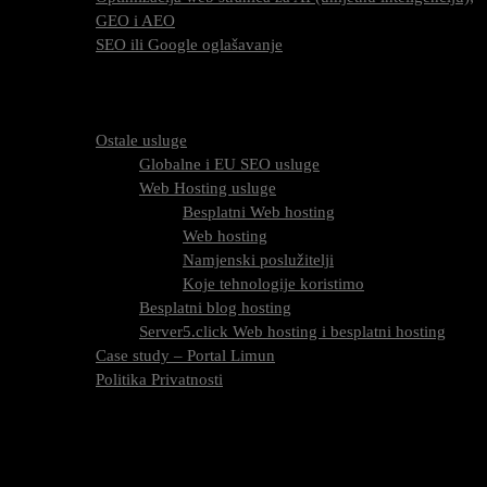
GEO i AEO
SEO ili Google oglašavanje
Cijena SEO usluga
FAQ
O nama
Ostale usluge
Globalne i EU SEO usluge
Web Hosting usluge
Besplatni Web hosting
Web hosting
Namjenski poslužitelji
Koje tehnologije koristimo
Besplatni blog hosting
Server5.click Web hosting i besplatni hosting
Case study – Portal Limun
Politika Privatnosti
Blog
Kontaktirajte nas
Oznaka:
tražilice