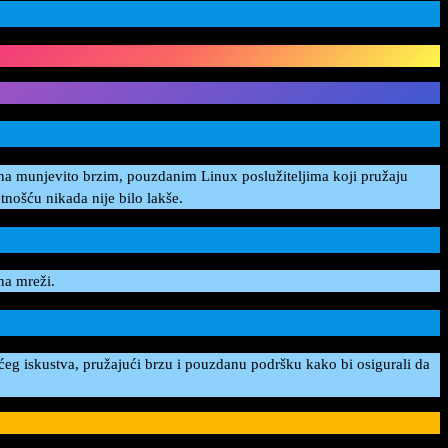
na munjevito brzim, pouzdanim Linux poslužiteljima koji pružaju
nošću nikada nije bilo lakše.
na mreži.
ćeg iskustva, pružajući brzu i pouzdanu podršku kako bi osigurali da