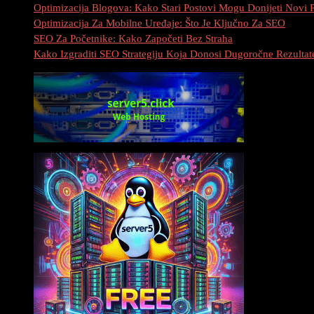
Optimizacija Blogova: Kako Stari Postovi Mogu Donijeti Novi 
Optimizacija Za Mobilne Uređaje: Što Je Ključno Za SEO
SEO Za Početnike: Kako Započeti Bez Straha
Kako Izgraditi SEO Strategiju Koja Donosi Dugoročne Rezultat