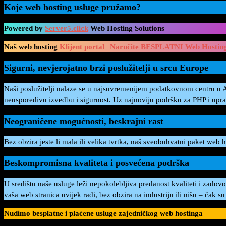
Koje web hosting usluge pružamo?
Powered by
Server5.click
Web Hosting Solutions
Naš web hosting
Klijent portal
|
Naručite BESPLATNI Web Hosting 
Sigurni, nevjerojatno brzi poslužitelji u srcu Europe
Naši poslužitelji nalaze se u najsuvremenijem podatkovnom centru u 
neusporedivu izvedbu i sigurnost. Uz najnoviju podršku za PHP i uprav
Neograničene mogućnosti, beskrajni rast
Bez obzira jeste li mala ili velika tvrtka, naš sveobuhvatni paket we
Beskompromisna kvaliteta i posvećena podrška
U središtu naše usluge leži nepokolebljiva predanost kvaliteti i zado
vaša web stranica uvijek radi, bez obzira na industriju ili nišu – čak s
Nudimo besplatne i plaćene usluge zajedničkog web hostinga