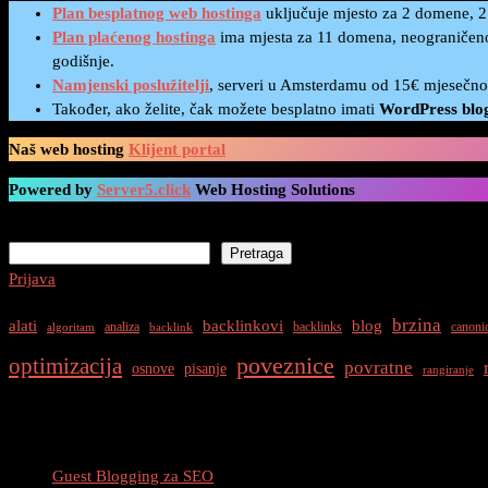
Plan besplatnog web hostinga
uključuje mjesto za 2 domene, 2
Plan plaćenog hostinga
ima mjesta za 11 domena, neograničeno
godišnje.
Namjenski poslužitelji
, serveri u Amsterdamu od 15€ mjesečno
Također, ako želite, čak možete besplatno imati
WordPress blo
Naš web hosting
Klijent portal
Powered by
Server5.click
Web Hosting Solutions
Pretraga
Pretraga
Prijava
brzina
alati
backlinkovi
blog
analiza
backlinks
canoni
algoritam
backlink
optimizacija
poveznice
povratne
osnove
pisanje
rangiranje
Najnovije Objave
Guest Blogging za SEO