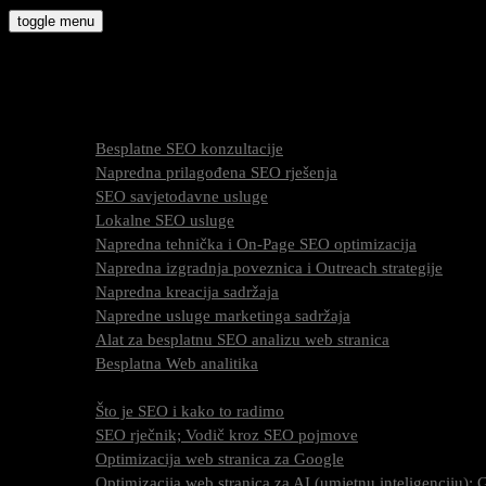
Skip
toggle menu
to
molly9.com.hr
content
Freelance SEO Studio
SEO Usluge
Besplatne SEO konzultacije
Napredna prilagođena SEO rješenja
SEO savjetodavne usluge
Lokalne SEO usluge
Napredna tehnička i On-Page SEO optimizacija
Napredna izgradnja poveznica i Outreach strategije
Napredna kreacija sadržaja
Napredne usluge marketinga sadržaja
Alat za besplatnu SEO analizu web stranica
Besplatna Web analitika
SEO optimizacija
Što je SEO i kako to radimo
SEO rječnik; Vodič kroz SEO pojmove
Optimizacija web stranica za Google
Optimizacija web stranica za AI (umjetnu inteligenciju)