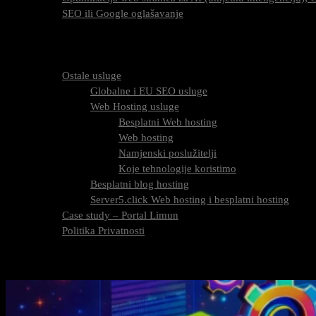
SEO ili Google oglašavanje
Cijena SEO usluga
FAQ
O nama
Ostale usluge
Globalne i EU SEO usluge
Web Hosting usluge
Besplatni Web hosting
Web hosting
Namjenski poslužitelji
Koje tehnologije koristimo
Besplatni blog hosting
Server5.click Web hosting i besplatni hosting
Case study – Portal Limun
Politika Privatnosti
Blog
Kontaktirajte nas