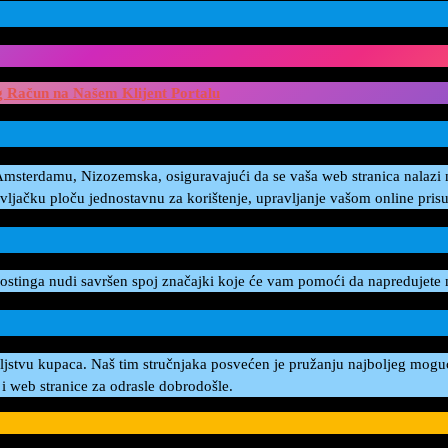
Račun na Našem Klijent Portalu
Amsterdamu, Nizozemska, osiguravajući da se vaša web stranica nalazi 
ljačku ploču jednostavnu za korištenje, upravljanje vašom online prisut
b hostinga nudi savršen spoj značajki koje će vam pomoći da napredujete 
voljstvu kupaca. Naš tim stručnjaka posvećen je pružanju najboljeg mogu
u i web stranice za odrasle dobrodošle.