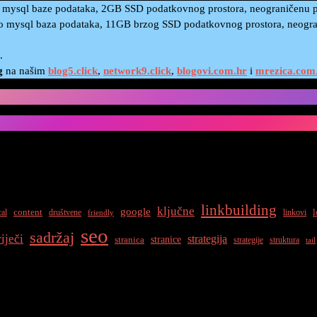
 mysql baze podataka, 2GB SSD podatkovnog prostora, neograničenu pr
 mysql baza podataka, 11GB brzog SSD podatkovnog prostora, neogran
.
g
na našim
blog5.click
,
network9.click
,
blogovi.com.hr
i
mrezica.com
linkbuilding
ključne
google
content
l
cal
društvene
linkovi
friendly
seo
sadržaj
riječi
strategija
stranice
stranica
strategije
struktura
tail