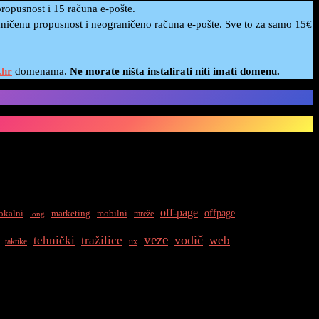
opusnost i 15 računa e-pošte.
ičenu propusnost i neograničeno računa e-pošte. Sve to za samo 15€
.hr
domenama.
Ne morate ništa instalirati niti imati domenu.
off-page
offpage
okalni
marketing
mobilni
mreže
long
veze
vodič
tehnički
tražilice
web
taktike
ux