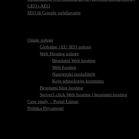
GEO i AEO
SEO ili Google oglašavanje
Cijena SEO usluga
FAQ
O nama
Ostale usluge
Globalne i EU SEO usluge
Web Hosting usluge
Besplatni Web hosting
Web hosting
Namjenski poslužitelji
Koje tehnologije koristimo
Besplatni blog hosting
Server5.click Web hosting i besplatni hosting
Case study – Portal Limun
Politika Privatnosti
Blog
Kontaktirajte nas
Oznaka:
strategija