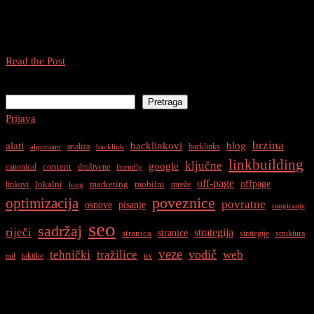
Sadržaj Uvod E – Stručnost Kvalitetan sadržaj Autoritetni izvori
Dugoročni
Kvalitetne povratne veze A – Autoritet Kvalitetne povratne veze
Uspjeh
Reputacija Citirajte stručnjake i izvore T – Povjerenje […]
Uloga
Read the Post
EAT-
Pretraga
a
Pretraga
(Expertise,
Prijava
Authority,
Trust)
brzina
alati
backlinkovi
blog
analiza
backlinks
algoritam
backlink
u
linkbuilding
ključne
google
content
canonical
društvene
White
friendly
off-page
Hat
offpage
lokalni
marketing
mobilni
linkovi
mreže
long
SEO
optimizacija
poveznice
povratne
osnove
pisanje
rangiranje
Strategijama
seo
sadržaj
riječi
strategija
stranice
stranica
strategije
struktura
veze
vodič
tehnički
tražilice
web
taktike
ux
tail
Najnovije Objave