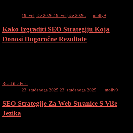
Posted on
19. veljače 2026.
19. veljače 2026.
by
molly9
Kako Izgraditi SEO Strategiju Koja
Donosi Dugoročne Rezultate
Dobar SEO je neizostavan za uspješno online poslovanje. Bez
pravilno optimizirane web stranice, vaša tvrtka može biti nevidljiva
korisnicima koji pretražuju na internetu. Da biste postigli dugoročne
rezultate i povećali vidljivost vaše web stranice, izgradnja […]
Kako
Read the Post
Izgraditi
Posted on
23. studenoga 2025.
23. studenoga 2025.
by
molly9
SEO
SEO Strategije Za Web Stranice S Više
Strategiju
Koja
Jezika
Donosi
Dugoročne
Dobrodošli u naš vodič koji će vam pokazati najbolje SEO strategije
Rezultate