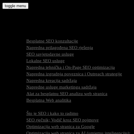
Skip
toggle menu
to
molly9.com.hr
content
Freelance SEO Studio
SEO Usluge
Besplatne SEO konzultacije
Napredna prilagođena SEO rješenja
SEO savjetodavne usluge
Lokalne SEO usluge
Napredna tehnička i On-Page SEO optimizacija
Napredna izgradnja poveznica i Outreach strategije
Napredna kreacija sadržaja
Napredne usluge marketinga sadržaja
Alat za besplatnu SEO analizu web stranica
Besplatna Web analitika
SEO optimizacija
Što je SEO i kako to radimo
SEO rječnik; Vodič kroz SEO pojmove
Optimizacija web stranica za Google
Optimizacija web stranica za AI (umjetnu inteligenciju);