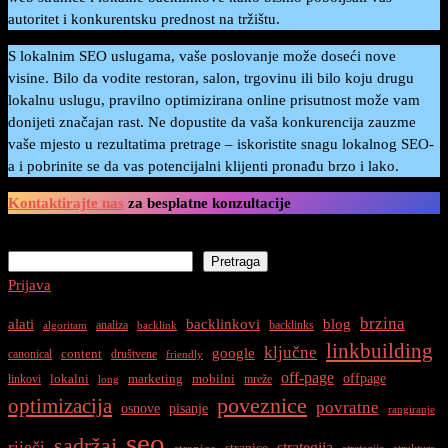
autoritet i konkurentsku prednost na tržištu.
S lokalnim SEO uslugama, vaše poslovanje može doseći nove
visine. Bilo da vodite restoran, salon, trgovinu ili bilo koju drugu
lokalnu uslugu, pravilno optimizirana online prisutnost može vam
donijeti značajan rast. Ne dopustite da vaša konkurencija zauzme
vaše mjesto u rezultatima pretrage – iskoristite snagu lokalnog SEO-
a i pobrinite se da vas potencijalni klijenti pronađu brzo i lako.
Kontaktirajte nas
za besplatne konzultacije
Pretraga
Pretraga
Prijava
brzina
alati
backlinkovi
blog
analiza
backlinks
algoritam
backlink
linkbuilding
ključne
google
content
canonical
društvene
friendly
off-page
offpage
lokalni
marketing
mobilni
linkovi
mreže
long
optimizacija
poveznice
povratne
osnove
pisanje
rangiranje
seo
sadržaj
riječi
strategija
stranice