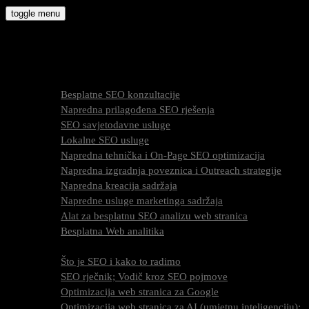
Skip
toggle menu
to
molly9.com.hr
content
Freelance SEO Studio
SEO Usluge
Besplatne SEO konzultacije
Napredna prilagođena SEO rješenja
SEO savjetodavne usluge
Lokalne SEO usluge
Napredna tehnička i On-Page SEO optimizacija
Napredna izgradnja poveznica i Outreach strategije
Napredna kreacija sadržaja
Napredne usluge marketinga sadržaja
Alat za besplatnu SEO analizu web stranica
Besplatna Web analitika
SEO optimizacija
Što je SEO i kako to radimo
SEO rječnik; Vodič kroz SEO pojmove
Optimizacija web stranica za Google
Optimizacija web stranica za AI (umjetnu inteligenciju);