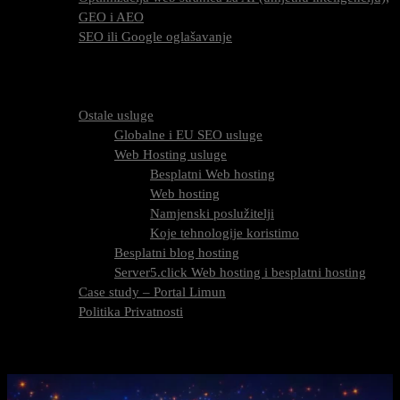
GEO i AEO
SEO ili Google oglašavanje
Cijena SEO usluga
FAQ
O nama
Ostale usluge
Globalne i EU SEO usluge
Web Hosting usluge
Besplatni Web hosting
Web hosting
Namjenski poslužitelji
Koje tehnologije koristimo
Besplatni blog hosting
Server5.click Web hosting i besplatni hosting
Case study – Portal Limun
Politika Privatnosti
Blog
Kontaktirajte nas