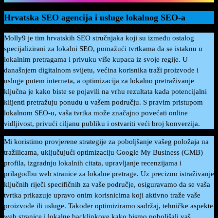
Hrvatska SEO agencija i usluge lokalnog SEO-a
Molly9 je tim hrvatskih SEO stručnjaka koji su između ostalog
specijalizirani za lokalni SEO, pomažući tvrtkama da se istaknu u
lokalnim pretragama i privuku više kupaca iz svoje regije. U
današnjem digitalnom svijetu, većina korisnika traži proizvode i
usluge putem interneta, a optimizacija za lokalno pretraživanje
ključna je kako biste se pojavili na vrhu rezultata kada potencijalni
klijenti pretražuju ponudu u vašem području. S pravim pristupom
lokalnom SEO-u, vaša tvrtka može značajno povećati online
vidljivost, privući ciljanu publiku i ostvariti veći broj konverzija.
Mi koristimo provjerene strategije za poboljšanje vašeg položaja na
tražilicama, uključujući optimizaciju Google My Business (GMB)
profila, izgradnju lokalnih citata, upravljanje recenzijama i
prilagodbu web stranice za lokalne pretrage. Uz precizno istraživanje
ključnih riječi specifičnih za vaše područje, osiguravamo da se vaša
tvrtka prikazuje upravo onim korisnicima koji aktivno traže vaše
proizvode ili usluge. Također optimiziramo sadržaj, tehničke aspekte
web stranice i lokalne backlinkove kako bismo poboljšali vaš