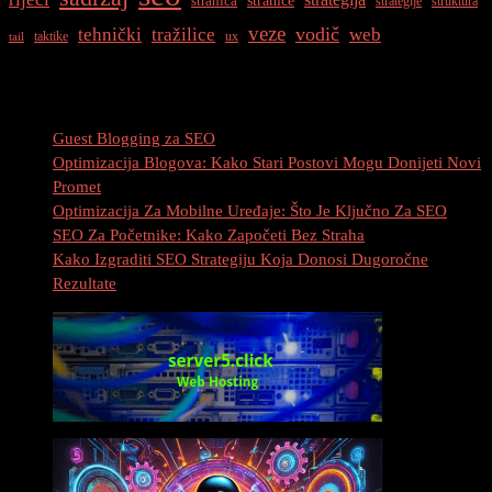
stranica
strategije
struktura
veze
vodič
tehnički
tražilice
web
taktike
ux
tail
Najnovije Objave
Guest Blogging za SEO
Optimizacija Blogova: Kako Stari Postovi Mogu Donijeti Novi
Promet
Optimizacija Za Mobilne Uređaje: Što Je Ključno Za SEO
SEO Za Početnike: Kako Započeti Bez Straha
Kako Izgraditi SEO Strategiju Koja Donosi Dugoročne
Rezultate