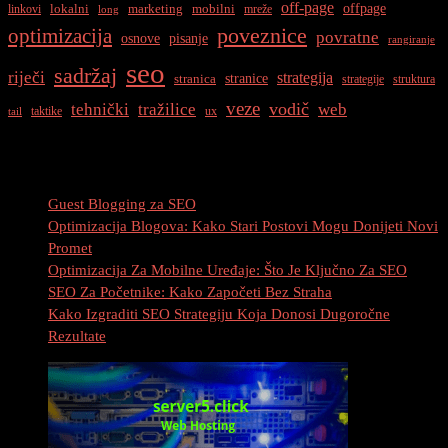
off-page
offpage
lokalni
marketing
mobilni
linkovi
mreže
long
optimizacija
poveznice
povratne
osnove
pisanje
rangiranje
seo
sadržaj
riječi
strategija
stranice
stranica
strategije
struktura
veze
vodič
tehnički
tražilice
web
taktike
ux
tail
Najnovije Objave
Guest Blogging za SEO
Optimizacija Blogova: Kako Stari Postovi Mogu Donijeti Novi
Promet
Optimizacija Za Mobilne Uređaje: Što Je Ključno Za SEO
SEO Za Početnike: Kako Započeti Bez Straha
Kako Izgraditi SEO Strategiju Koja Donosi Dugoročne
Rezultate