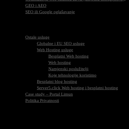
GEO i AEO
SEO ili Google oglašavanje
Cijena SEO usluga
FAQ
O nama
Ostale usluge
Globalne i EU SEO usluge
Web Hosting usluge
Besplatni Web hosting
Web hosting
Namjenski poslužitelji
Koje tehnologije koristimo
Besplatni blog hosting
Server5.click Web hosting i besplatni hosting
Case study – Portal Limun
Politika Privatnosti
Blog
Kontaktirajte nas
Oznaka:
backlinkovo