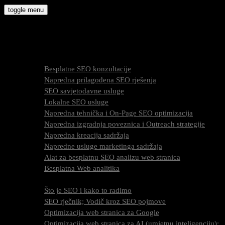
Skip
toggle menu
to
molly9.com.hr
content
Freelance SEO Studio
SEO Usluge
Besplatne SEO konzultacije
Napredna prilagođena SEO rješenja
SEO savjetodavne usluge
Lokalne SEO usluge
Napredna tehnička i On-Page SEO optimizacija
Napredna izgradnja poveznica i Outreach strategije
Napredna kreacija sadržaja
Napredne usluge marketinga sadržaja
Alat za besplatnu SEO analizu web stranica
Besplatna Web analitika
SEO optimizacija
Što je SEO i kako to radimo
SEO rječnik; Vodič kroz SEO pojmove
Optimizacija web stranica za Google
Optimizacija web stranica za AI (umjetnu inteligenciju);