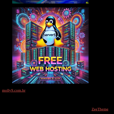
molly9.com.hr
Freelance SEO Studio
COPYRIGHT © 2026 - molly9.com.hr // Designed By -
ZeeTheme