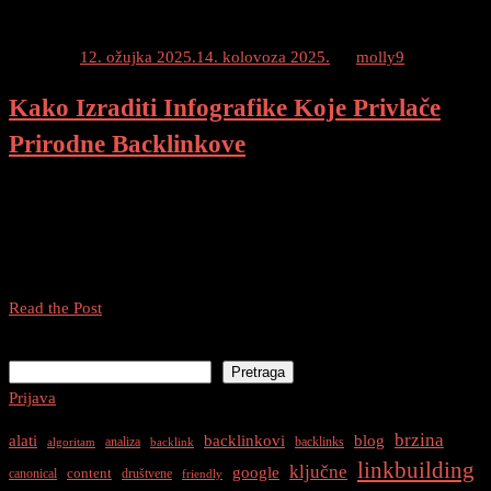
Posted on
12. ožujka 2025.
14. kolovoza 2025.
by
molly9
Kako Izraditi Infografike Koje Privlače
Prirodne Backlinkove
Infografike Koje Privlače Prirodne Backlinkove Sadržaj Uvod Što su
infografike i zašto su važne? Kako izraditi privlačne infografike?
Odabir teme i istraživanje Struktura i dizajn Upotreba vizualnih
elemenata i boja Korištenje relevantnih i pouzdanih izvora […]
Kako
Read the Post
Izraditi
Pretraga
Infografike
Pretraga
Koje
Prijava
Privlače
Prirodne
brzina
alati
backlinkovi
blog
analiza
backlinks
algoritam
backlink
Backlinkove
linkbuilding
ključne
google
content
canonical
društvene
friendly