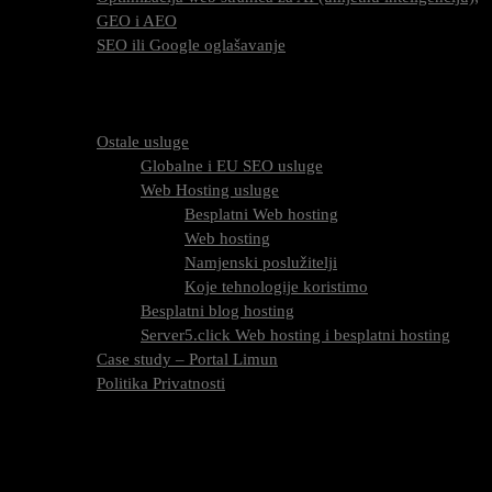
GEO i AEO
SEO ili Google oglašavanje
Cijena SEO usluga
FAQ
O nama
Ostale usluge
Globalne i EU SEO usluge
Web Hosting usluge
Besplatni Web hosting
Web hosting
Namjenski poslužitelji
Koje tehnologije koristimo
Besplatni blog hosting
Server5.click Web hosting i besplatni hosting
Case study – Portal Limun
Politika Privatnosti
Blog
Kontaktirajte nas
Oznaka:
link