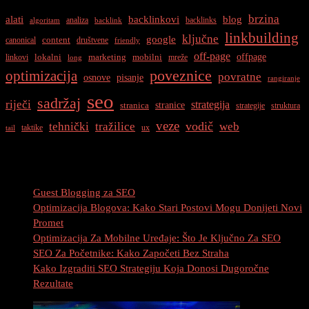
(Link
brzina
alati
backlinkovi
blog
analiza
backlinks
algoritam
backlink
Building)
linkbuilding
ključne
google
content
canonical
društvene
u
friendly
off-page
SEO-
offpage
lokalni
marketing
mobilni
linkovi
mreže
long
u
optimizacija
poveznice
povratne
osnove
pisanje
rangiranje
seo
sadržaj
riječi
strategija
stranice
stranica
strategije
struktura
veze
vodič
tehnički
tražilice
web
taktike
ux
tail
Najnovije Objave
Guest Blogging za SEO
Optimizacija Blogova: Kako Stari Postovi Mogu Donijeti Novi
Promet
Optimizacija Za Mobilne Uređaje: Što Je Ključno Za SEO
SEO Za Početnike: Kako Započeti Bez Straha
Kako Izgraditi SEO Strategiju Koja Donosi Dugoročne
Rezultate