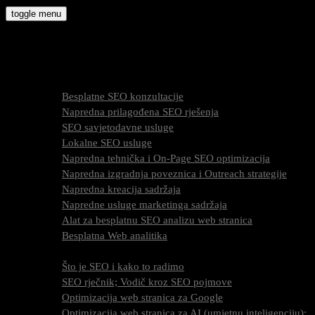
Skip
toggle menu
to
molly9.com.hr
content
Freelance SEO Studio
SEO Usluge
Besplatne SEO konzultacije
Napredna prilagođena SEO rješenja
SEO savjetodavne usluge
Lokalne SEO usluge
Napredna tehnička i On-Page SEO optimizacija
Napredna izgradnja poveznica i Outreach strategije
Napredna kreacija sadržaja
Napredne usluge marketinga sadržaja
Alat za besplatnu SEO analizu web stranica
Besplatna Web analitika
SEO optimizacija
Što je SEO i kako to radimo
SEO rječnik; Vodič kroz SEO pojmove
Optimizacija web stranica za Google
Optimizacija web stranica za AI (umjetnu inteligenciju);