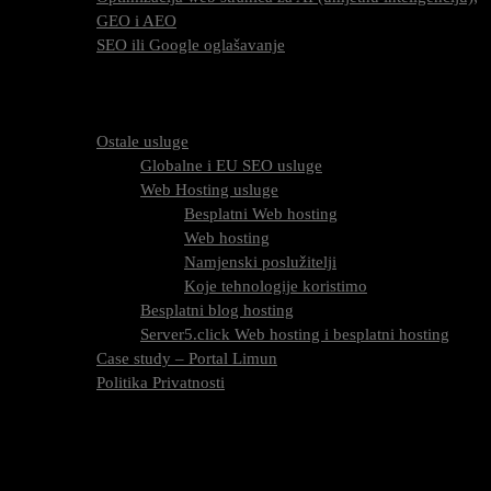
GEO i AEO
SEO ili Google oglašavanje
Cijena SEO usluga
FAQ
O nama
Ostale usluge
Globalne i EU SEO usluge
Web Hosting usluge
Besplatni Web hosting
Web hosting
Namjenski poslužitelji
Koje tehnologije koristimo
Besplatni blog hosting
Server5.click Web hosting i besplatni hosting
Case study – Portal Limun
Politika Privatnosti
Blog
Kontaktirajte nas
Oznaka:
promjene