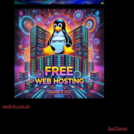
molly9.com.hr
Freelance SEO Studio
COPYRIGHT © 2026 - molly9.com.hr // Designed By -
ZeeTheme