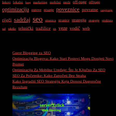
off-page
offpage
lokalni
marketing
mobilni
linkovi
mreže
long
optimizacija
poveznice
povratne
osnove
pisanje
rangiranje
seo
sadržaj
riječi
strategija
stranice
stranica
strategije
struktura
veze
vodič
tehnički
tražilice
web
taktike
ux
tail
Najnovije Objave
Guest Blogging za SEO
Optimizacija Blogova: Kako Stari Postovi Mogu Donijeti Novi
Promet
Optimizacija Za Mobilne Uređaje: Što Je Ključno Za SEO
SEO Za Početnike: Kako Započeti Bez Straha
Kako Izgraditi SEO Strategiju Koja Donosi Dugoročne
Rezultate