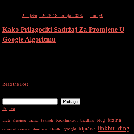
Posted on
2. siječnja 2025.
18. srpnja 2026.
by
molly9
Kako Prilagoditi Sadržaj Za Promjene U
Google Algoritmu
Promjene U Google Algoritmu Google neprestano ažurira svoje
algoritme kako bi osigurao relevantnost i kvalitetu sadržaja koji se
prikazuju korisnicima. Ovo često stvara izazove za vlasnike web
stranica koji žele održati visoke pozicije na rezultatima […]
Kako
Read the Post
Prilagoditi
Pretraga
Sadržaj
Pretraga
Za
Prijava
Promjene
U
brzina
alati
backlinkovi
blog
analiza
backlinks
algoritam
backlink
Google
linkbuilding
ključne
google
content
canonical
društvene
Algoritmu
friendly