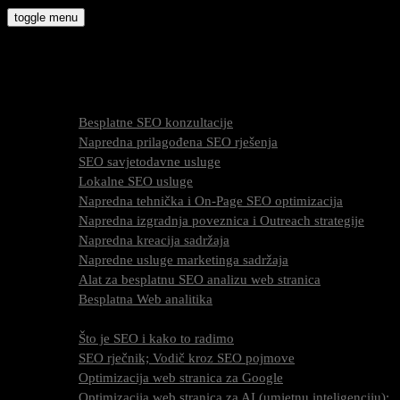
Skip
toggle menu
to
molly9.com.hr
content
Freelance SEO Studio
SEO Usluge
Besplatne SEO konzultacije
Napredna prilagođena SEO rješenja
SEO savjetodavne usluge
Lokalne SEO usluge
Napredna tehnička i On-Page SEO optimizacija
Napredna izgradnja poveznica i Outreach strategije
Napredna kreacija sadržaja
Napredne usluge marketinga sadržaja
Alat za besplatnu SEO analizu web stranica
Besplatna Web analitika
SEO optimizacija
Što je SEO i kako to radimo
SEO rječnik; Vodič kroz SEO pojmove
Optimizacija web stranica za Google
Optimizacija web stranica za AI (umjetnu inteligenciju);