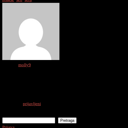
Author :
molly9
0 thoughts on “
Najbolje Prakse za Poboljša
Odgovori
Morate biti
prijavljeni
da biste objavili komentar.
Pretraga
Pretraga
Prijava