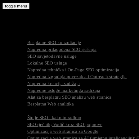
Skip
toggle menu
to
molly9.com.hr
content
Freelance SEO Studio
SEO Usluge
Besplatne SEO konzultacije
Napredna prilagođena SEO rješenja
SEO savjetodavne usluge
Lokalne SEO usluge
Napredna tehnička i On-Page SEO optimizacija
Napredna izgradnja poveznica i Outreach strategije
Napredna kreacija sadržaja
Napredne usluge marketinga sadržaja
Alat za besplatnu SEO analizu web stranica
Besplatna Web analitika
SEO optimizacija
Što je SEO i kako to radimo
SEO rječnik; Vodič kroz SEO pojmove
Optimizacija web stranica za Google
Optimizacija web stranica za AI (umjetnu inteligenciju)