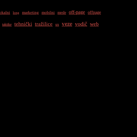
off-page
offpage
okalni
marketing
mobilni
mreže
long
veze
vodič
tehnički
tražilice
web
taktike
ux