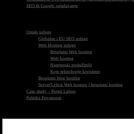
SEO ili Google oglašavanje
Cijena SEO usluga
FAQ
O nama
Ostale usluge
Globalne i EU SEO usluge
Web Hosting usluge
Besplatni Web hosting
Web hosting
Namjenski poslužitelji
Koje tehnologije koristimo
Besplatni blog hosting
Server5.click Web hosting i besplatni hosting
Case study – Portal Limun
Politika Privatnosti
Blog
Kontaktirajte nas