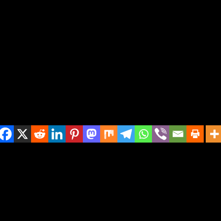
ranja na Tražilicama
Podijeli
vašeg rangiranja na stranicama rezultata pre
jučne riječi za vaš sadržaj. Koristite alate poput Google Keyword Planne