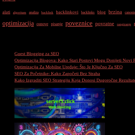
brzina
alati
backlinkovi
blog
analiza
backlinks
canoni
algoritam
backlink
optimizacija
poveznice
povratne
osnove
pisanje
rangiranje
Najnovije Objave
Guest Blogging za SEO
Optimizacija Blogova: Kako Stari Postovi Mogu Donijeti Novi 
Optimizacija Za Mobilne Uređaje: Što Je Ključno Za SEO
SEO Za Početnike: Kako Započeti Bez Straha
Kako Izgraditi SEO Strategiju Koja Donosi Dugoročne Rezultat