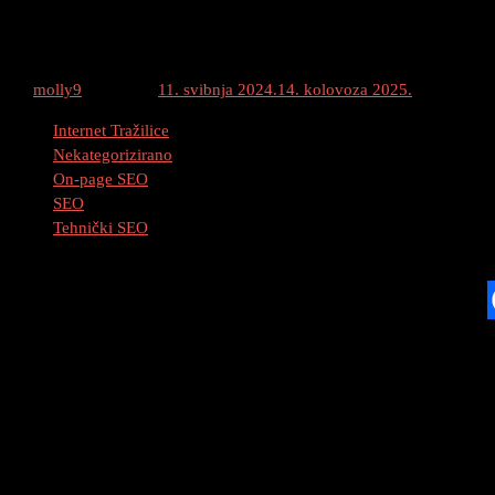
Najbolje Prakse za Poboljšanje Vašeg Rangi
By
molly9
Posted on
11. svibnja 2024.
14. kolovoza 2025.
Category :
Internet Tražilice
Nekategorizirano
On-page SEO
SEO
Tehnički SEO
Najbolje SEO Prakse
Evo nekih najboljih praksi za poboljšanje 
Istraživanje ključnih riječi
: Identificirajte najrelevantnije kl
pretraživanja i niskom konkurencijom.