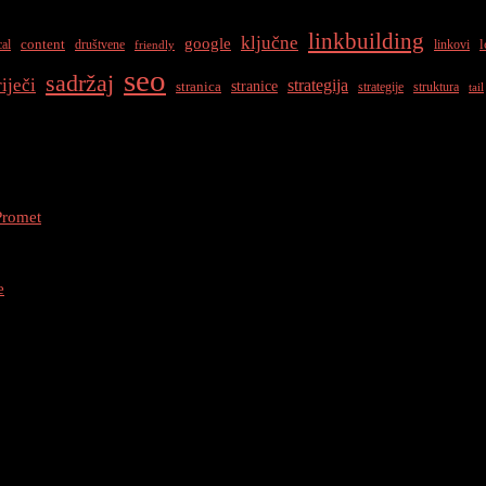
linkbuilding
ključne
google
content
l
cal
društvene
linkovi
friendly
seo
sadržaj
riječi
strategija
stranice
stranica
strategije
struktura
tail
Promet
e