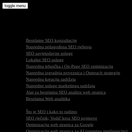
Skip
toggle menu
to
molly9.com.hr
content
Freelance SEO Studio
SEO Usluge
Besplatne SEO konzultacije
Napredna prilagođena SEO rješenja
SEO savjetodavne usluge
Lokalne SEO usluge
Napredna tehnička i On-Page SEO optimizacija
Napredna izgradnja poveznica i Outreach strategije
Napredna kreacija sadržaja
Napredne usluge marketinga sadržaja
Alat za besplatnu SEO analizu web stranica
Besplatna Web analitika
SEO optimizacija
Što je SEO i kako to radimo
SEO rječnik; Vodič kroz SEO pojmove
Optimizacija web stranica za Google
Optimizacija web stranica za AI (umjetnu inteligenciju);