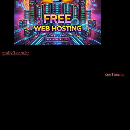
molly9.com.hr
Freelance SEO Studio
COPYRIGHT © 2026 - molly9.com.hr // Designed By -
ZeeTheme