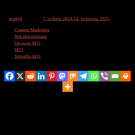
Što je On-Page SEO?
By
molly9
Posted on
7. svibnja 2024.
14. kolovoza 2025.
Category :
Content Marketing
Nekategorizirano
On-page SEO
SEO
Tehnički SEO
Podijeli
On-Page SEO: Ključ za Optimizaciju Web
Stranice
Uvod