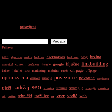
0 thoughts on “
Što je On-Page SEO?
”
Odgovori
Morate biti
prijavljeni
da biste objavili komentar.
Pretraga
Pretraga
Prijava
brzina
alati
backlinkovi
blog
analiza
backlinks
algoritam
backlink
linkbuilding
ključne
google
content
canonical
društvene
friendly
off-page
offpage
lokalni
marketing
mobilni
linkovi
mreže
long
optimizacija
poveznice
povratne
osnove
pisanje
rangiranje
seo
sadržaj
riječi
strategija
stranice
stranica
strategije
struktura
veze
vodič
tehnički
tražilice
web
taktike
ux
tail
Najnovije Objave