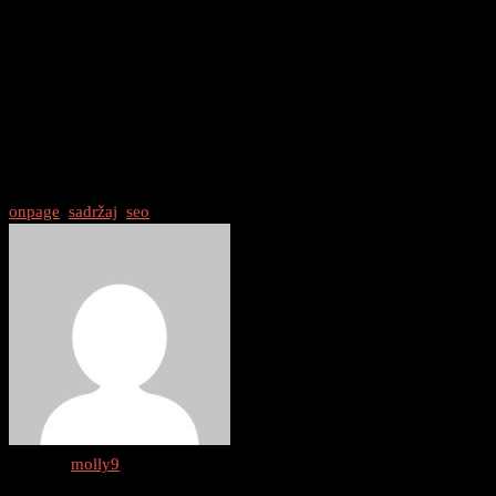
datoteka.
Zaključak
On-Page SEO je ključan za uspjeh bilo koje web stranice. Pravilnom
optimizacijom on-page elemenata, možete poboljšati vidljivost svoje
stranice, povećati promet i poboljšati korisničko iskustvo.
onpage
/
sadržaj
/
seo
Author :
molly9