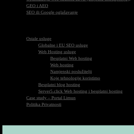
GEO i AEO
SEO ili Google oglašavanje
Cijena SEO usluga
FAQ
O nama
Ostale usluge
Globalne i EU SEO usluge
Web Hosting usluge
Besplatni Web hosting
Web hosting
Namjenski poslužitelji
Koje tehnologije koristimo
Besplatni blog hosting
Server5.click Web hosting i besplatni hosting
Case study – Portal Limun
Politika Privatnosti
Blog
Kontaktirajte nas