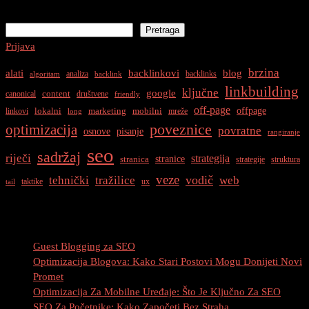
Pretraga
Pretraga
Prijava
brzina
alati
backlinkovi
blog
analiza
backlinks
algoritam
backlink
linkbuilding
ključne
google
content
canonical
društvene
friendly
off-page
offpage
lokalni
marketing
mobilni
linkovi
mreže
long
optimizacija
poveznice
povratne
osnove
pisanje
rangiranje
seo
sadržaj
riječi
strategija
stranice
stranica
strategije
struktura
veze
vodič
tehnički
tražilice
web
taktike
ux
tail
Najnovije Objave
Guest Blogging za SEO
Optimizacija Blogova: Kako Stari Postovi Mogu Donijeti Novi
Promet
Optimizacija Za Mobilne Uređaje: Što Je Ključno Za SEO
SEO Za Početnike: Kako Započeti Bez Straha