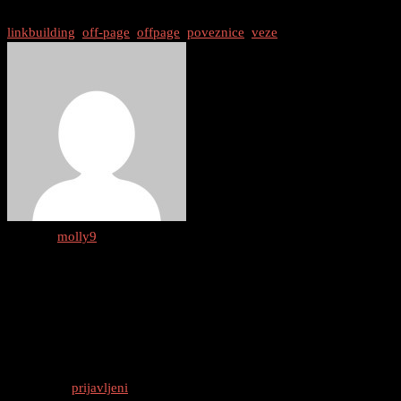
linkbuilding
/
off-page
/
offpage
/
poveznice
/
veze
Author :
molly9
0 thoughts on “
Linkbuilding: Kako
Izgraditi Dobre Poveznice u 2025.
”
Odgovori
Morate biti
prijavljeni
da biste objavili komentar.