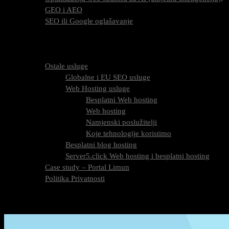
GEO i AEO
SEO ili Google oglašavanje
Cijena SEO usluga
FAQ
O nama
Ostale usluge
Globalne i EU SEO usluge
Web Hosting usluge
Besplatni Web hosting
Web hosting
Namjenski poslužitelji
Koje tehnologije koristimo
Besplatni blog hosting
Server5.click Web hosting i besplatni hosting
Case study – Portal Limun
Politika Privatnosti
Blog
Kontaktirajte nas