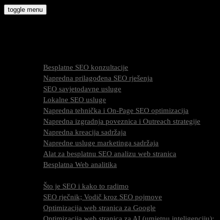
Skip
toggle menu
to
molly9.com.hr
content
Freelance SEO Studio
SEO Usluge
Besplatne SEO konzultacije
Napredna prilagođena SEO rješenja
SEO savjetodavne usluge
Lokalne SEO usluge
Napredna tehnička i On-Page SEO optimizacija
Napredna izgradnja poveznica i Outreach strategije
Napredna kreacija sadržaja
Napredne usluge marketinga sadržaja
Alat za besplatnu SEO analizu web stranica
Besplatna Web analitika
SEO optimizacija
Što je SEO i kako to radimo
SEO rječnik; Vodič kroz SEO pojmove
Optimizacija web stranica za Google
Optimizacija web stranica za AI (umjetnu inteligenciju);