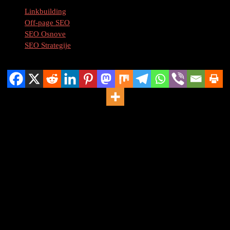
Linkbuilding
Off-page SEO
SEO Osnove
SEO Strategije
Podijeli
Kako Izgraditi Dobre Poveznice u 2025.
Sadržaj
Uvod
Kako je linkbuilding evoluirao
Kako izgraditi dobre poveznice u 2025.
Kreiranje kvalitetnog sadržaja
Korištenje društvenih medija