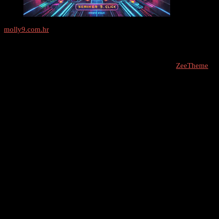
molly9.com.hr
Freelance SEO Studio
COPYRIGHT © 2026 - molly9.com.hr // Designed By -
ZeeTheme