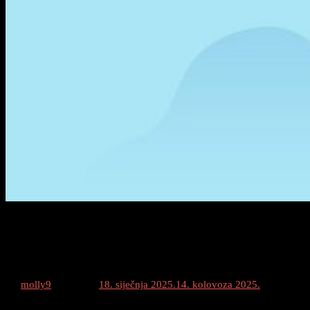
Linkbuilding: Kako Izgraditi Dobre
Poveznice u 2025.
By
molly9
Posted on
18. siječnja 2025.
14. kolovoza 2025.
Category
: