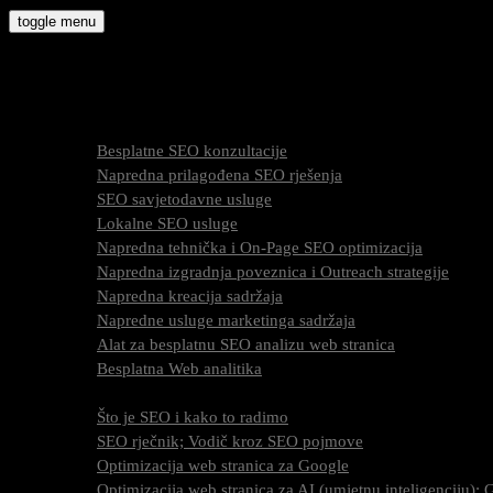
Skip
toggle menu
to
molly9.com.hr
content
Freelance SEO Studio
SEO Usluge
Besplatne SEO konzultacije
Napredna prilagođena SEO rješenja
SEO savjetodavne usluge
Lokalne SEO usluge
Napredna tehnička i On-Page SEO optimizacija
Napredna izgradnja poveznica i Outreach strategije
Napredna kreacija sadržaja
Napredne usluge marketinga sadržaja
Alat za besplatnu SEO analizu web stranica
Besplatna Web analitika
SEO optimizacija
Što je SEO i kako to radimo
SEO rječnik; Vodič kroz SEO pojmove
Optimizacija web stranica za Google
Optimizacija web stranica za AI (umjetnu inteligenciju)