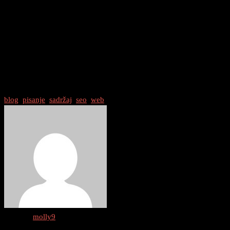
Zaključak
SEO pisanje za web je neophodan alat za svakog blogera koji želi
osvojiti internet. Slijedeći ove 7 tajni SEO pisanja, moći ćete
optimizirati svoj blog za tražilice, privući više prometa i povećati
vidljivost vašeg sadržaja. Budite strpljivi i dosljedni u primjeni ovih
tehnika, a rezultati će sigurno doći. Sada je pravo vrijeme da se
uhvatite u koštac s SEO pisanjem i izgradite uspješan blog!
blog
/
pisanje
/
sadržaj
/
seo
/
web
Author :
molly9