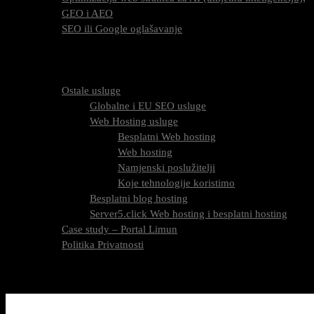
GEO i AEO
SEO ili Google oglašavanje
Cijena SEO usluga
FAQ
O nama
Ostale usluge
Globalne i EU SEO usluge
Web Hosting usluge
Besplatni Web hosting
Web hosting
Namjenski poslužitelji
Koje tehnologije koristimo
Besplatni blog hosting
Server5.click Web hosting i besplatni hosting
Case study – Portal Limun
Politika Privatnosti
Blog
Kontaktirajte nas