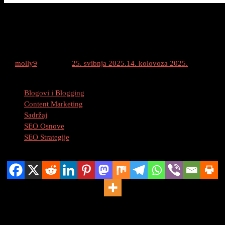
Osvojite Internet: 7 Tajni SEO Pisanja za
Web Koje Svaki Bloger Mora Znati!
By
molly9
Posted on
25. svibnja 2025.
14. kolovoza 2025.
Category
:
Blogovi i Blogging
Content Marketing
Sadržaj
SEO Osnove
SEO Strategije
Podijeli
Tajne SEO Pisanja za Web Koje Svaki