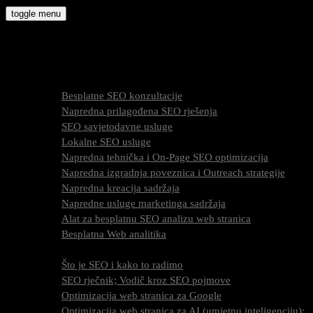
Skip
toggle menu
to
molly9.com.hr
content
Freelance SEO Studio
SEO Usluge
Besplatne SEO konzultacije
Napredna prilagođena SEO rješenja
SEO savjetodavne usluge
Lokalne SEO usluge
Napredna tehnička i On-Page SEO optimizacija
Napredna izgradnja poveznica i Outreach strategije
Napredna kreacija sadržaja
Napredne usluge marketinga sadržaja
Alat za besplatnu SEO analizu web stranica
Besplatna Web analitika
SEO optimizacija
Što je SEO i kako to radimo
SEO rječnik; Vodič kroz SEO pojmove
Optimizacija web stranica za Google
Optimizacija web stranica za AI (umjetnu inteligenciju);