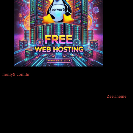
molly9.com.hr
Freelance SEO Studio
COPYRIGHT © 2026 - molly9.com.hr // Designed By -
ZeeTheme