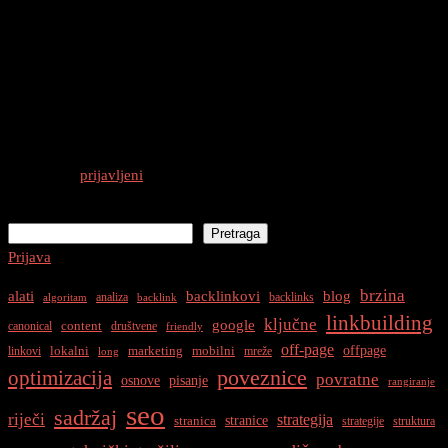
0 thoughts on “
Osvojite Internet: 7 Tajni
SEO Pisanja za Web Koje Svaki Bloger
Mora Znati!
”
Odgovori
Morate biti
prijavljeni
da biste objavili komentar.
Pretraga
Pretraga
Prijava
brzina
alati
backlinkovi
blog
analiza
backlinks
algoritam
backlink
linkbuilding
ključne
google
content
canonical
društvene
friendly
off-page
offpage
lokalni
marketing
mobilni
linkovi
mreže
long
optimizacija
poveznice
povratne
osnove
pisanje
rangiranje
seo
sadržaj
riječi
strategija
stranice
stranica
strategije
struktura