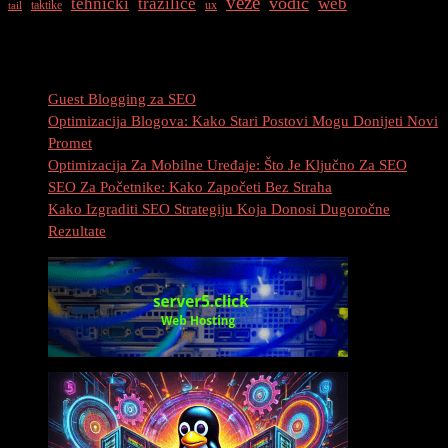
veze
vodič
tehnički
tražilice
web
taktike
ux
tail
Najnovije Objave
Guest Blogging za SEO
Optimizacija Blogova: Kako Stari Postovi Mogu Donijeti Novi
Promet
Optimizacija Za Mobilne Uređaje: Što Je Ključno Za SEO
SEO Za Početnike: Kako Započeti Bez Straha
Kako Izgraditi SEO Strategiju Koja Donosi Dugoročne
Rezultate