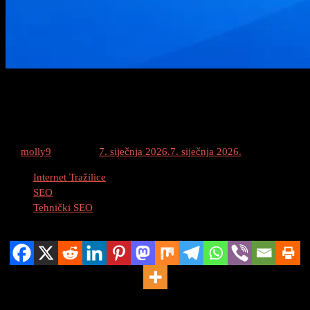
Kanonizacija Domene: www vs non-www i
HTTPS
By
molly9
Posted on
7. siječnja 2026.
7. siječnja 2026.
Category :
Internet Tražilice
SEO
Tehnički SEO
Podijeli
Jedan od ključnih elemenata optimizacije tražilica (SEO) je