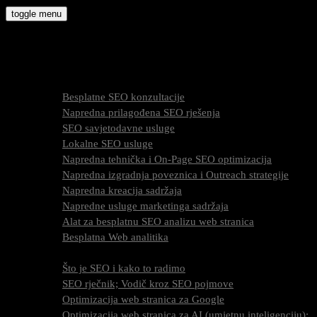
Skip
toggle menu
to
molly9.com.hr
content
Freelance SEO Studio
SEO Usluge
Besplatne SEO konzultacije
Napredna prilagođena SEO rješenja
SEO savjetodavne usluge
Lokalne SEO usluge
Napredna tehnička i On-Page SEO optimizacija
Napredna izgradnja poveznica i Outreach strategije
Napredna kreacija sadržaja
Napredne usluge marketinga sadržaja
Alat za besplatnu SEO analizu web stranica
Besplatna Web analitika
SEO optimizacija
Što je SEO i kako to radimo
SEO rječnik; Vodič kroz SEO pojmove
Optimizacija web stranica za Google
Optimizacija web stranica za AI (umjetnu inteligenciju);