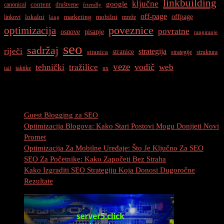
linkbuilding
ključne
google
content
canonical
društvene
friendly
off-page
offpage
lokalni
marketing
mobilni
linkovi
mreže
long
optimizacija
poveznice
povratne
osnove
pisanje
rangiranje
seo
sadržaj
riječi
strategija
stranice
stranica
strategije
struktura
veze
vodič
tehnički
tražilice
web
taktike
ux
tail
Najnovije Objave
Guest Blogging za SEO
Optimizacija Blogova: Kako Stari Postovi Mogu Donijeti Novi
Promet
Optimizacija Za Mobilne Uređaje: Što Je Ključno Za SEO
SEO Za Početnike: Kako Započeti Bez Straha
Kako Izgraditi SEO Strategiju Koja Donosi Dugoročne
Rezultate