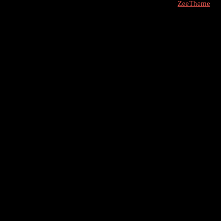
COPYRIGHT © 2026 - molly9.com.hr // Designed By -
ZeeTheme