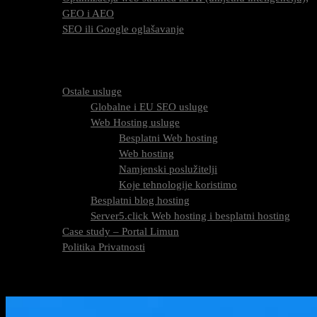
GEO i AEO
SEO ili Google oglašavanje
Cijena SEO usluga
FAQ
O nama
Ostale usluge
Globalne i EU SEO usluge
Web Hosting usluge
Besplatni Web hosting
Web hosting
Namjenski poslužitelji
Koje tehnologije koristimo
Besplatni blog hosting
Server5.click Web hosting i besplatni hosting
Case study – Portal Limun
Politika Privatnosti
Blog
Kontaktirajte nas