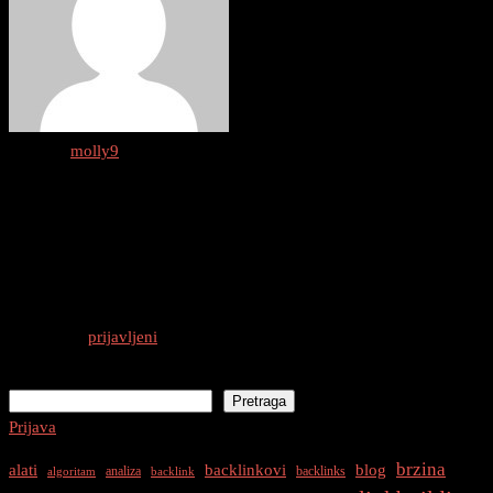
Author :
molly9
0 thoughts on “
Kanonizacija Domene:
www vs non-www i HTTPS
”
Odgovori
Morate biti
prijavljeni
da biste objavili komentar.
Pretraga
Pretraga
Prijava
brzina
alati
backlinkovi
blog
analiza
backlinks
algoritam
backlink