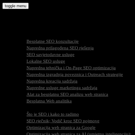
Skip
toggle menu
to
molly9.com.hr
content
Freelance SEO Studio
SEO Usluge
Besplatne SEO konzultacije
Napredna prilagođena SEO rješenja
SEO savjetodavne usluge
Lokalne SEO usluge
Napredna tehnička i On-Page SEO optimizacija
Napredna izgradnja poveznica i Outreach strategije
Napredna kreacija sadržaja
Napredne usluge marketinga sadržaja
Alat za besplatnu SEO analizu web stranica
Besplatna Web analitika
SEO optimizacija
Što je SEO i kako to radimo
SEO rječnik; Vodič kroz SEO pojmove
Optimizacija web stranica za Google
Optimizacija web stranica za AI (umjetnu inteligenciju);