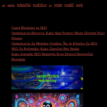
veze
vodič
tehnički
tražilice
web
taktike
ux
tail
Najnovije Objave
Guest Blogging za SEO
Optimizacija Blogova: Kako Stari Postovi Mogu Donijeti Novi
Promet
Optimizacija Za Mobilne Uređaje: Što Je Ključno Za SEO
SEO Za Početnike: Kako Započeti Bez Straha
Kako Izgraditi SEO Strategiju Koja Donosi Dugoročne
Rezultate