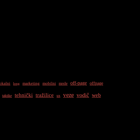
tetnog sadržaja Korištenje društvenih medija Građenje odnosa i
off-page
offpage
okalni
marketing
mobilni
mreže
long
veze
vodič
tehnički
tražilice
web
taktike
ux