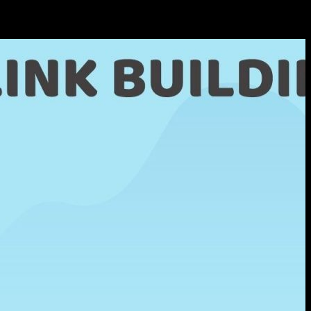
vijetu SEO-a samo na Molly9.com.hr