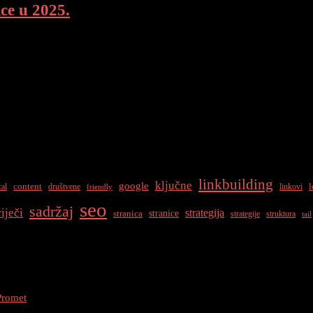
ce u 2025.
ding evoluirao Kako izgraditi dobre poveznice u 2025. Kreiranje kvali
 Rasporedite […]
linkbuilding
ključne
google
content
l
cal
društvene
linkovi
friendly
seo
sadržaj
riječi
strategija
stranice
stranica
strategije
struktura
tail
Promet