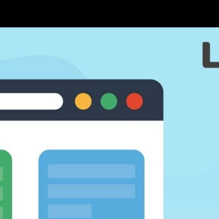
ce. Vodiči, praktični savjeti i ključni koncepti za uspješan početak u s