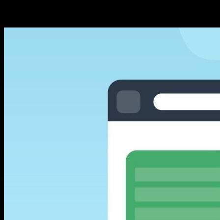
Učite osnove SEO-a i naučite kako optimizirati web stranice za tražili