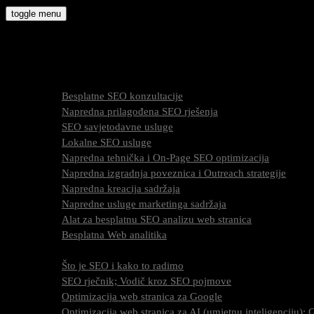
Skip
toggle menu
to
molly9.com.hr
content
Freelance SEO Studio
SEO Usluge
Besplatne SEO konzultacije
Napredna prilagođena SEO rješenja
SEO savjetodavne usluge
Lokalne SEO usluge
Napredna tehnička i On-Page SEO optimizacija
Napredna izgradnja poveznica i Outreach strategije
Napredna kreacija sadržaja
Napredne usluge marketinga sadržaja
Alat za besplatnu SEO analizu web stranica
Besplatna Web analitika
SEO optimizacija
Što je SEO i kako to radimo
SEO rječnik; Vodič kroz SEO pojmove
Optimizacija web stranica za Google
Optimizacija web stranica za AI (umjetnu inteligenciju)