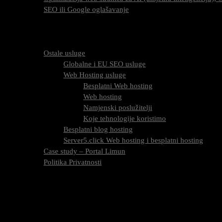
SEO ili Google oglašavanje
Cijena SEO usluga
FAQ
O nama
Ostale usluge
Globalne i EU SEO usluge
Web Hosting usluge
Besplatni Web hosting
Web hosting
Namjenski poslužitelji
Koje tehnologije koristimo
Besplatni blog hosting
Server5.click Web hosting i besplatni hosting
Case study – Portal Limun
Politika Privatnosti
Blog
Kontaktirajte nas
Kategorija:
SEO Osnove