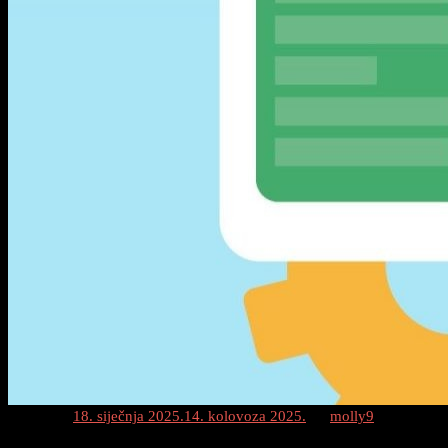
Posted on
18. siječnja 2025.
14. kolovoza 2025.
by
molly9