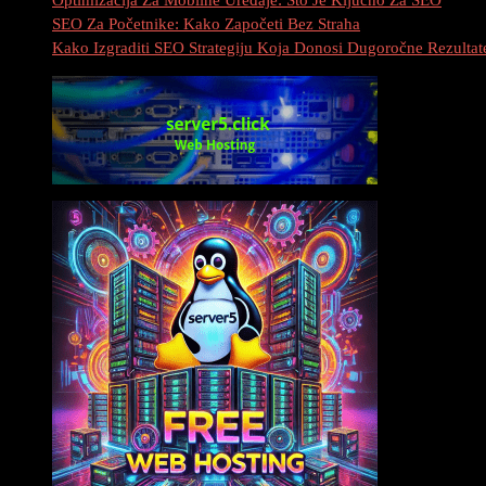
SEO Za Početnike: Kako Započeti Bez Straha
Kako Izgraditi SEO Strategiju Koja Donosi Dugoročne Rezultat