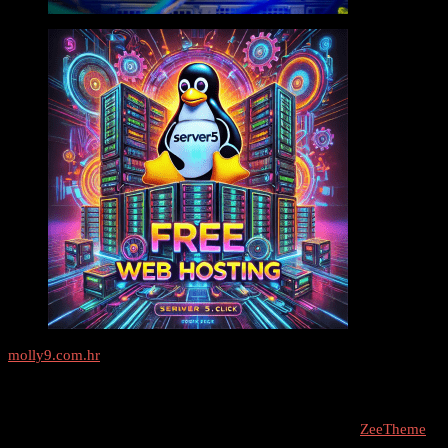
molly9.com.hr
Freelance SEO Studio
COPYRIGHT © 2026 - molly9.com.hr // Designed By -
ZeeTheme