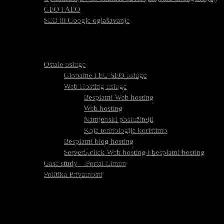
GEO i AEO
SEO ili Google oglašavanje
Cijena SEO usluga
FAQ
O nama
Ostale usluge
Globalne i EU SEO usluge
Web Hosting usluge
Besplatni Web hosting
Web hosting
Namjenski poslužitelji
Koje tehnologije koristimo
Besplatni blog hosting
Server5.click Web hosting i besplatni hosting
Case study – Portal Limun
Politika Privatnosti
Blog
Kontaktirajte nas
Oznaka:
301