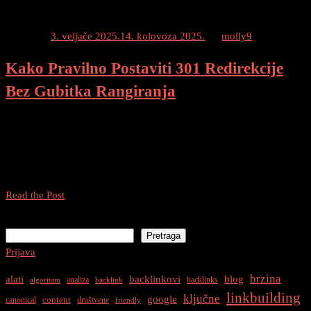
Posted on
3. veljače 2025.
14. kolovoza 2025.
by
molly9
Kako Pravilno Postaviti 301 Redirekcije
Bez Gubitka Rangiranja
Postavljanje 301 Redirekcije Bez Gubitka Rangiranja Dobrodošli
natrag na naš blog! Danas ćemo razgovarati o tome kako pravilno
postaviti 301 redirekcije bez gubitka rangiranja. Ako imate web
stranicu i planirate promjene u URL strukturi, preusmjerenje […]
Kako
Read the Post
Pravilno
Pretraga
Postaviti
Pretraga
301
Prijava
Redirekcije
Bez
brzina
alati
backlinkovi
blog
analiza
backlinks
algoritam
backlink
Gubitka
linkbuilding
ključne
google
content
canonical
društvene
Rangiranja
friendly