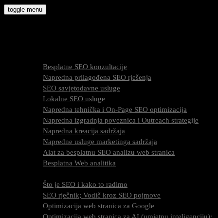
Skip
toggle menu
to
molly9.com.hr
content
Freelance SEO Studio
SEO Usluge
Besplatne SEO konzultacije
Napredna prilagođena SEO rješenja
SEO savjetodavne usluge
Lokalne SEO usluge
Napredna tehnička i On-Page SEO optimizacija
Napredna izgradnja poveznica i Outreach strategije
Napredna kreacija sadržaja
Napredne usluge marketinga sadržaja
Alat za besplatnu SEO analizu web stranica
Besplatna Web analitika
SEO optimizacija
Što je SEO i kako to radimo
SEO rječnik; Vodič kroz SEO pojmove
Optimizacija web stranica za Google
Optimizacija web stranica za AI (umjetnu inteligenciju);