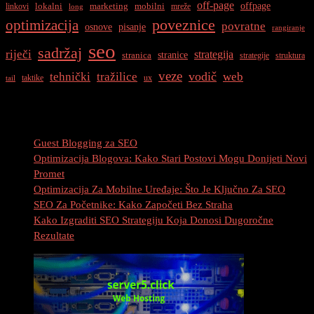
off-page
offpage
lokalni
marketing
mobilni
linkovi
mreže
long
optimizacija
poveznice
povratne
osnove
pisanje
rangiranje
seo
sadržaj
riječi
strategija
stranice
stranica
strategije
struktura
veze
vodič
tehnički
tražilice
web
taktike
ux
tail
Najnovije Objave
Guest Blogging za SEO
Optimizacija Blogova: Kako Stari Postovi Mogu Donijeti Novi
Promet
Optimizacija Za Mobilne Uređaje: Što Je Ključno Za SEO
SEO Za Početnike: Kako Započeti Bez Straha
Kako Izgraditi SEO Strategiju Koja Donosi Dugoročne
Rezultate