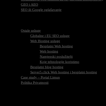
GEO i AEO
SEO ili Google oglašavanje
Cijena SEO usluga
FAQ
O nama
Ostale usluge
Globalne i EU SEO usluge
Web Hosting usluge
Besplatni Web hosting
Web hosting
Namjenski poslužitelji
Koje tehnologije koristimo
Besplatni blog hosting
Server5.click Web hosting i besplatni hosting
Case study – Portal Limun
Politika Privatnosti
Blog
Kontaktirajte nas
Oznaka:
metrika