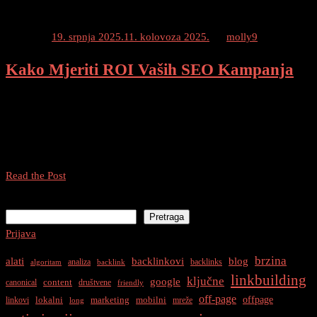
Posted on
19. srpnja 2025.
11. kolovoza 2025.
by
molly9
Kako Mjeriti ROI Vaših SEO Kampanja
Naučite Mjeriti ROI Vaših SEO Kampanja Uvod Dobrodošli natrag
na naš blog! U današnjem postu govorit ćemo o važnosti mjerenja
povrata ulaganja (ROI) vaših SEO kampanja. Kao digitalni
stručnjaci, svi znamo koliko je važno ulagati […]
Kako
Read the Post
Mjeriti
Pretraga
ROI
Pretraga
Vaših
Prijava
SEO
Kampanja
brzina
alati
backlinkovi
blog
analiza
backlinks
algoritam
backlink
linkbuilding
ključne
google
content
canonical
društvene
friendly
off-page
offpage
lokalni
marketing
mobilni
linkovi
mreže
long