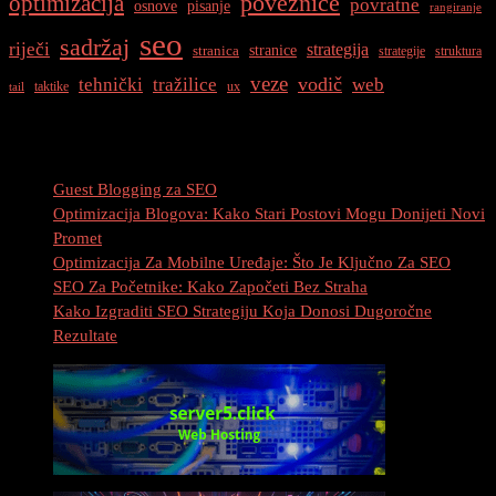
optimizacija
poveznice
povratne
osnove
pisanje
rangiranje
seo
sadržaj
riječi
strategija
stranice
stranica
strategije
struktura
veze
vodič
tehnički
tražilice
web
taktike
ux
tail
Najnovije Objave
Guest Blogging za SEO
Optimizacija Blogova: Kako Stari Postovi Mogu Donijeti Novi
Promet
Optimizacija Za Mobilne Uređaje: Što Je Ključno Za SEO
SEO Za Početnike: Kako Započeti Bez Straha
Kako Izgraditi SEO Strategiju Koja Donosi Dugoročne
Rezultate