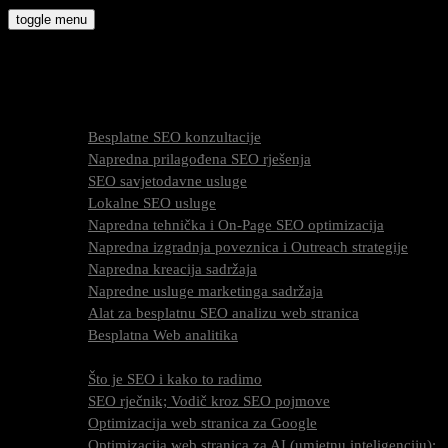
Skip
toggle menu
to
molly9.com.hr
content
Freelance SEO Studio
SEO Usluge
Besplatne SEO konzultacije
Napredna prilagođena SEO rješenja
SEO savjetodavne usluge
Lokalne SEO usluge
Napredna tehnička i On-Page SEO optimizacija
Napredna izgradnja poveznica i Outreach strategije
Napredna kreacija sadržaja
Napredne usluge marketinga sadržaja
Alat za besplatnu SEO analizu web stranica
Besplatna Web analitika
SEO optimizacija
Što je SEO i kako to radimo
SEO rječnik; Vodič kroz SEO pojmove
Optimizacija web stranica za Google
Optimizacija web stranica za AI (umjetnu inteligenciju);