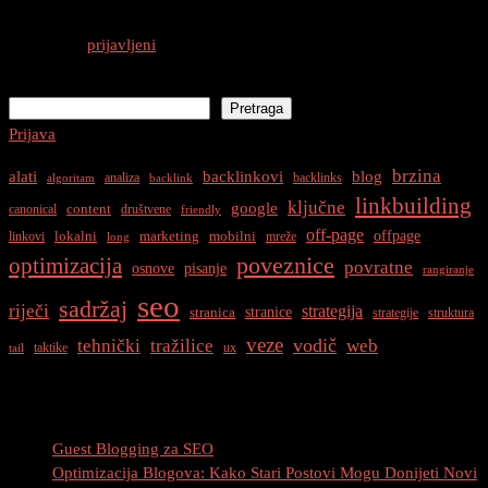
Morate biti
prijavljeni
da biste objavili komentar.
Pretraga
Pretraga
Prijava
brzina
alati
backlinkovi
blog
analiza
backlinks
algoritam
backlink
linkbuilding
ključne
google
content
canonical
društvene
friendly
off-page
offpage
lokalni
marketing
mobilni
linkovi
mreže
long
optimizacija
poveznice
povratne
osnove
pisanje
rangiranje
seo
sadržaj
riječi
strategija
stranice
stranica
strategije
struktura
veze
vodič
tehnički
tražilice
web
taktike
ux
tail
Najnovije Objave
Guest Blogging za SEO
Optimizacija Blogova: Kako Stari Postovi Mogu Donijeti Novi