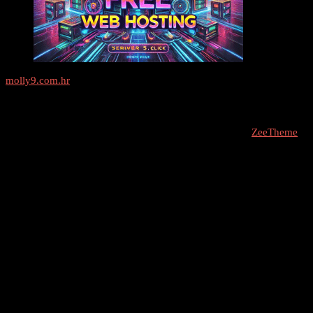
molly9.com.hr
Freelance SEO Studio
COPYRIGHT © 2026 - molly9.com.hr // Designed By -
ZeeTheme