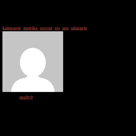
vašu web stranicu. Upravljanje SEO kampanjama na temelju
podataka i kontinuirano praćenje uspješnosti ključno je za postizanje
dugoročnih rezultata.
kampanje
/
metrika
/
povrat
/
roi
/
seo
/
ulaganje
Author :
molly9
0 thoughts on “
Kako Mjeriti ROI Vaših
SEO Kampanja
”
Odgovori