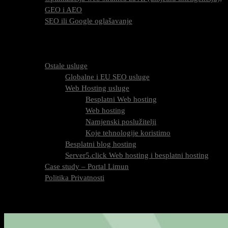
GEO i AEO
SEO ili Google oglašavanje
Cijena SEO usluga
FAQ
O nama
Ostale usluge
Globalne i EU SEO usluge
Web Hosting usluge
Besplatni Web hosting
Web hosting
Namjenski poslužitelji
Koje tehnologije koristimo
Besplatni blog hosting
Server5.click Web hosting i besplatni hosting
Case study – Portal Limun
Politika Privatnosti
Blog
Kontaktirajte nas