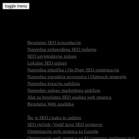
Skip
toggle menu
to
molly9.com.hr
content
Freelance SEO Studio
SEO Usluge
Besplatne SEO konzultacije
Napredna prilagođena SEO rješenja
SEO savjetodavne usluge
Lokalne SEO usluge
Napredna tehnička i On-Page SEO optimizacija
Napredna izgradnja poveznica i Outreach strategije
Napredna kreacija sadržaja
Napredne usluge marketinga sadržaja
Alat za besplatnu SEO analizu web stranica
Besplatna Web analitika
SEO optimizacija
Što je SEO i kako to radimo
SEO rječnik; Vodič kroz SEO pojmove
Optimizacija web stranica za Google
Optimizacija web stranica za AI (umjetnu inteligenciju);