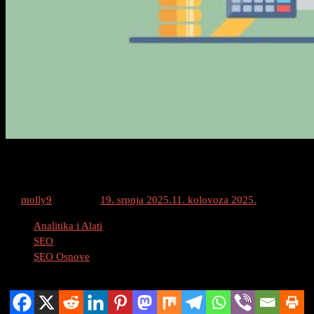
Kako Mjeriti ROI Vaših SEO Kampanja
By
molly9
Posted on
19. srpnja 2025.
11. kolovoza 2025.
Category :
Analitika i Alati
SEO
SEO Osnove
Podijeli