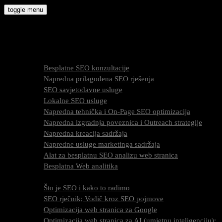
Skip
toggle menu
to
molly9.com.hr
content
Freelance SEO Studio
SEO Usluge
Besplatne SEO konzultacije
Napredna prilagođena SEO rješenja
SEO savjetodavne usluge
Lokalne SEO usluge
Napredna tehnička i On-Page SEO optimizacija
Napredna izgradnja poveznica i Outreach strategije
Napredna kreacija sadržaja
Napredne usluge marketinga sadržaja
Alat za besplatnu SEO analizu web stranica
Besplatna Web analitika
SEO optimizacija
Što je SEO i kako to radimo
SEO rječnik; Vodič kroz SEO pojmove
Optimizacija web stranica za Google
Optimizacija web stranica za AI (umjetnu inteligenciju);