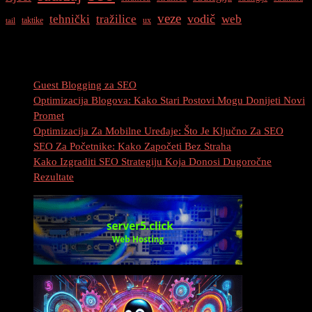
veze
vodič
tehnički
tražilice
web
taktike
ux
tail
Najnovije Objave
Guest Blogging za SEO
Optimizacija Blogova: Kako Stari Postovi Mogu Donijeti Novi
Promet
Optimizacija Za Mobilne Uređaje: Što Je Ključno Za SEO
SEO Za Početnike: Kako Započeti Bez Straha
Kako Izgraditi SEO Strategiju Koja Donosi Dugoročne
Rezultate