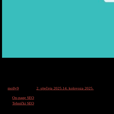
Najbolje Prakse Za Strukturu URL-ova:
Kako Optimizirati URL-ove Za SEO
By
molly9
Posted on
2. siječnja 2025.
14. kolovoza 2025.
Category :
On-page SEO
Tehnički SEO
Podijeli