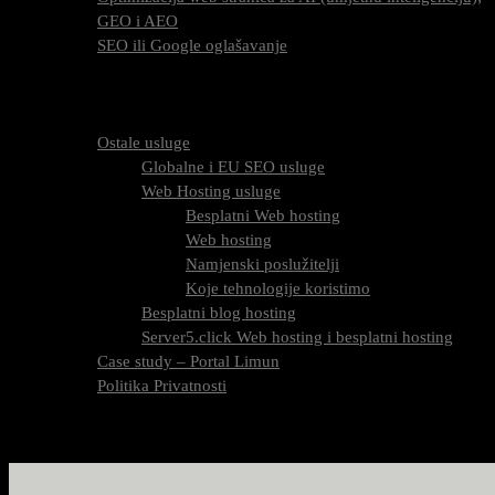
GEO i AEO
SEO ili Google oglašavanje
Cijena SEO usluga
FAQ
O nama
Ostale usluge
Globalne i EU SEO usluge
Web Hosting usluge
Besplatni Web hosting
Web hosting
Namjenski poslužitelji
Koje tehnologije koristimo
Besplatni blog hosting
Server5.click Web hosting i besplatni hosting
Case study – Portal Limun
Politika Privatnosti
Blog
Kontaktirajte nas