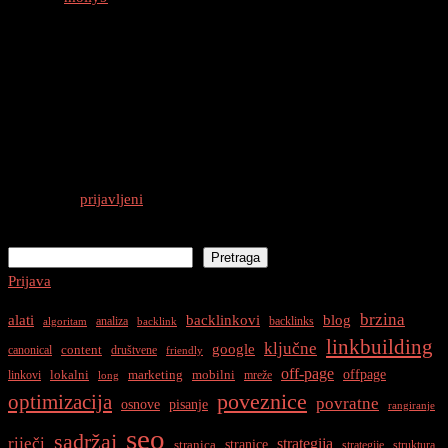
0 thoughts on “
Najbolje Prakse Za
Strukturu URL-ova: Kako Optimizirati
URL-ove Za SEO
”
Odgovori
Morate biti
prijavljeni
da biste objavili komentar.
Pretraga
Pretraga
Prijava
brzina
alati
backlinkovi
blog
analiza
backlinks
algoritam
backlink
linkbuilding
ključne
google
content
canonical
društvene
friendly
off-page
offpage
lokalni
marketing
mobilni
linkovi
mreže
long
optimizacija
poveznice
povratne
osnove
pisanje
rangiranje
seo
sadržaj
riječi
strategija
stranice
stranica
strategije
struktura