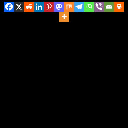
Kako Optimizirati URL-ove Za SEO
Struktura URL-ova je jedan od najvažnijih aspekata SEO
optimizacije koji se često zanemaruje. Iako URL-ovi nisu
najvidljiviji faktor za korisnike ili pretraživače, njihova pravilna
struktura može značajno utjecati na rangiranje stranica na
tražilicama, kao i na korisničko iskustvo. Dobar URL ne samo da
olakšava tražilicama razumijevanje sadržaja stranice, već također
poboljšava korisničku navigaciju i omogućava lakšu indeksaciju.
U ovom članku detaljno ćemo objasniti najbolje prakse za strukturu
URL-ova, kako optimizirati URL-ove za SEO i na što obratiti pažnju
prilikom njihove izrade.
Što Je Struktura URL-a?