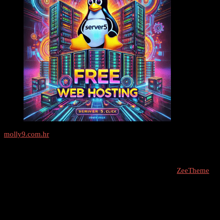
molly9.com.hr
Freelance SEO Studio
COPYRIGHT © 2026 - molly9.com.hr // Designed By -
ZeeTheme