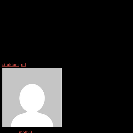
korisničko iskustvo i pomoći u lakšoj indeksaciji stranica. Slijedeći
najbolje prakse za izradu URL-ova, kao što su korištenje ključnih
riječi, jednostavnost, hijerarhija i izbjegavanje specijalnih znakova,
možete poboljšati vidljivost svojih stranica na tražilicama i pomoći
korisnicima da lakše pronađu sadržaj koji traže.
S obzirom na sve ove faktore, optimizacija URL-ova za SEO nije
samo tehnički zadatak, već i važan dio ukupne strategije koja
doprinosi dugoročnom uspjehu vašeg web mjesta.
struktura
/
url
Author :
molly9