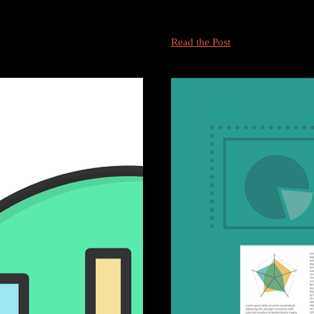
kom jeziku) postao je jedan od
uključuje aktivnosti izvan web st
da i […]
Ovdje ćete naučiti kako izgradit
Što
Read the Post
je
Off-
Page
SEO
(Link
Building):
Definitivni
Vodič