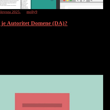
olovoza 2025.
by
molly9
 je Autoritet Domene (DA)?
utoritet domene (DA) je metrika koju je stvorio Moz. Ona
ša web stranica rangirati na stranicama rezultata pretraživanja
n broj veza […]