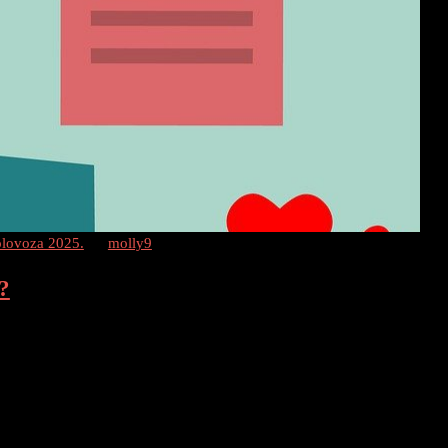
olovoza 2025.
by
molly9
?
ciju Web Stranice Uvod On-Page SEO je proces optimizacije
bi se poboljšao rang stranice na pretraživačima i povećao
Page SEO? On-Page SEO odnosi […]