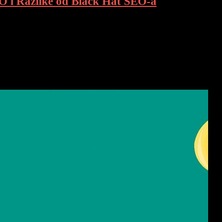
O i Razlike od Black Hat SEO-a
o se Razlikuje od Black Hat SEO-a Uvod White Hat SEO i Black Hat
timizaciji web stranica. Dok se oba pristupa bave pitanjima […]