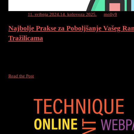
Posted on
11. svibnja 2024.
14. kolovoza 2025.
by
molly9
Najbolje Prakse za Poboljšanje Vašeg Ra
Tražilicama
Najbolje SEO Prakse Evo nekih najboljih praksi za poboljšanje vaš
rezultata pretraživanja (SERP) Zapamtite, SEO je dugoročna strateg
rezultati. Konzistentnost i strpljenje su ključni. Sretno!
Najbolje
Read the Post
Prakse
za
Poboljšanje
Vašeg
Rangiranja
na
Tražilicama