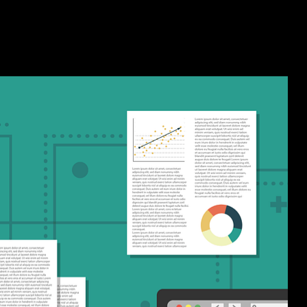
ranice s ciljem poboljšanja njezinog rangiranja na tražilicama.
i vrstu vanjskih signala koje Google […]