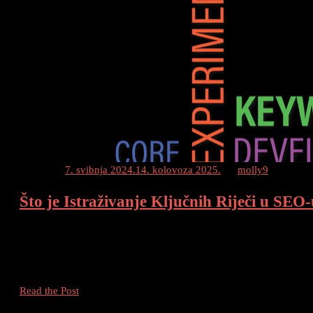
Posted on
7. svibnja 2024.
14. kolovoza 2025.
by
molly9
Što je Istraživanje Ključnih Riječi u SEO
Istraživanje Ključnih Riječi: Ključ za Optimizaciju Web Stranice Što 
Istraživanje ključnih riječi je proces identificiranja riječi i fraza ko
krajnjim ciljem optimizacije sadržaja oko tih pojmova. […]
Što
Read the Post
je