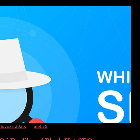
olovoza 2025.
by
molly9