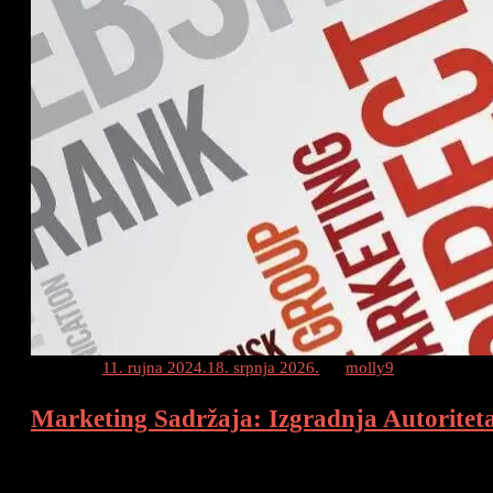
Posted on
11. rujna 2024.
18. srpnja 2026.
by
molly9
Marketing Sadržaja: Izgradnja Autoriteta
Ovladavanje Content Marketingom: Izgradnja Autoriteta i Proširen