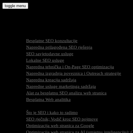
Skip
toggle menu
to
molly9.com.hr
content
Freelance SEO Studio
SEO Usluge
Besplatne SEO konzultacije
Napredna prilagođena SEO rješenja
SEO savjetodavne usluge
Lokalne SEO usluge
Napredna tehnička i On-Page SEO optimizacija
Napredna izgradnja poveznica i Outreach strategije
Napredna kreacija sadržaja
Napredne usluge marketinga sadržaja
Alat za besplatnu SEO analizu web stranica
Besplatna Web analitika
SEO optimizacija
Što je SEO i kako to radimo
SEO rječnik; Vodič kroz SEO pojmove
Optimizacija web stranica za Google
Optimizacija web stranica za AI (umjetnu inteligenciju)