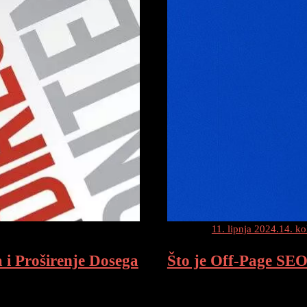
Posted on
11. lipnja 2024.
14. ko
 i Proširenje Dosega
Što je Off-Page SEO 
je Dosega U digitalnom dobu,
Off-Page SEO (Link Building) –