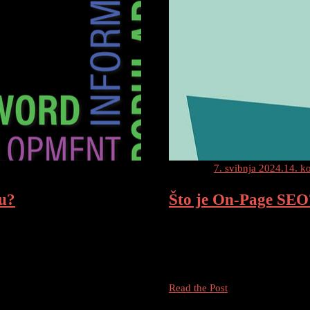
Posted on
7. svibnja 2024.
14. k
-u?
Što je On-Page SEO
je istraživanje ključnih riječi?
On-Page SEO: Ključ za Optimiza
je ljudi koriste u pretraživačima s
individualnih web stranica kako 
relevantan promet. Što je On-
Što
Read the Post
je