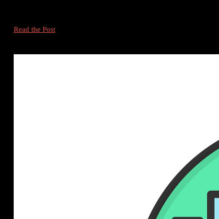
content marketing (ili marketing sadržaja kako je poznat na hrvats
najvažnijih alata za poticanje angažmana, izgradnju autoriteta bren
Marketing
Read the Post
Sadržaja:
Izgradnja
Autoriteta
i
Proširenje
Dosega