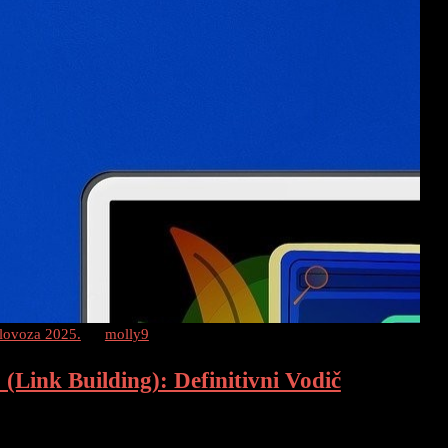
lovoza 2025.
by
molly9
(Link Building): Definitivni Vodič
 Kako Povećati Autoritet Vaše Web Stranice Off-page SEO