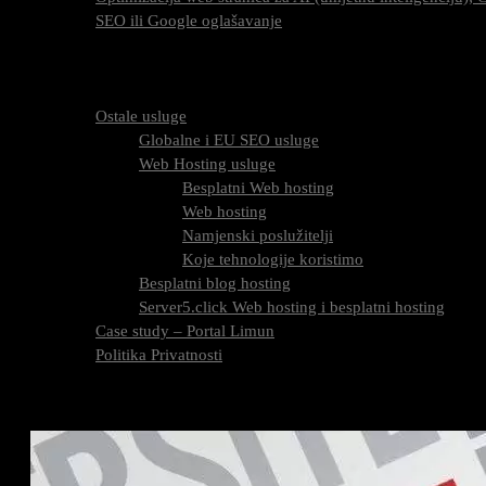
SEO ili Google oglašavanje
Cijena SEO usluga
FAQ
O nama
Ostale usluge
Globalne i EU SEO usluge
Web Hosting usluge
Besplatni Web hosting
Web hosting
Namjenski poslužitelji
Koje tehnologije koristimo
Besplatni blog hosting
Server5.click Web hosting i besplatni hosting
Case study – Portal Limun
Politika Privatnosti
Blog
Kontaktirajte nas