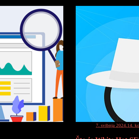
On-
Page
SEO?
Posted on
7. svibnja 2024.
14. k