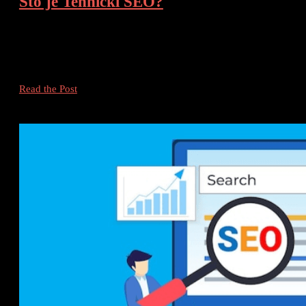
Što je Tehnički SEO?
Tehnički SEO: Ključ Uspjeha Svake Web Stranice Uvod Tehnički S
optimizacije web stranica za pretraživače. On uključuje poboljšanj
kako bi se poboljšala njena vidljivost na pretraživačima. Što je […]
Što
Read the Post
je
Tehnički
SEO?